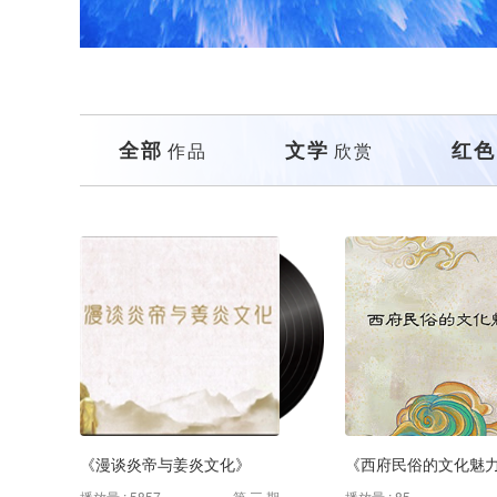
全部
文学
红色
作品
欣赏
《漫谈炎帝与姜炎文化》
《西府民俗的文化魅
播放量 : 5857
第 三 期
播放量 : 85