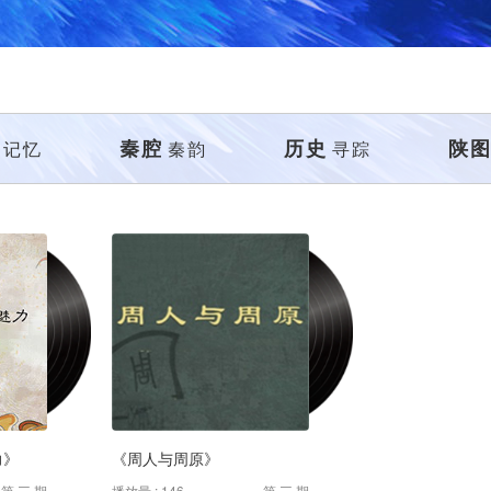
秦腔
历史
陕
记忆
秦韵
寻踪
力》
《周人与周原》
第 三 期
播放量 : 146
第 三 期