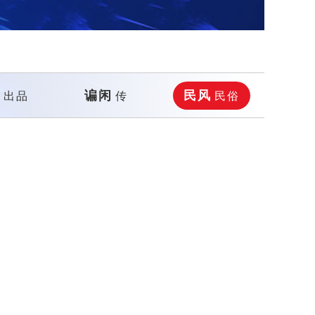
图
谝闲
民风
出品
传
民俗