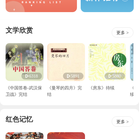
文学欣赏
更多 >
6318
5891
5880
《中国答卷-武汉保
《曼琴的四月》完
《房东》待续
《隐
卫战》完结
结
续
红色记忆
更多 >