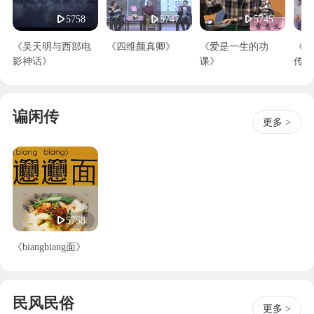
5758
5747
5745
《吴天明与西部电
《四维颜真卿》
《爱是一生的功
《在
影神话》
课》
传递
生援
谝闲传
更多 >
5758
《biangbiang面》
民风民俗
更多 >