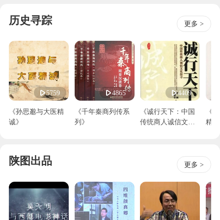
历史寻踪
更多 >
5759
4865
4409
《孙思邈与大医精
《千年秦商列传系
《诚行天下：中国
《陕
诚》
列》
传统商人诚信文化
精神
探寻》
陕图出品
更多 >