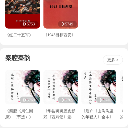
5753
5749
《红二十五军》
《1943目标西安》
秦腔秦韵
更多 >
5769
5765
5740
《秦腔《周仁回
《华县碗碗腔皮影
《眉户《山沟沟里
《眉
府》（节选）》
戏《西厢记》选
的年轻人》全本》
的玫
场》