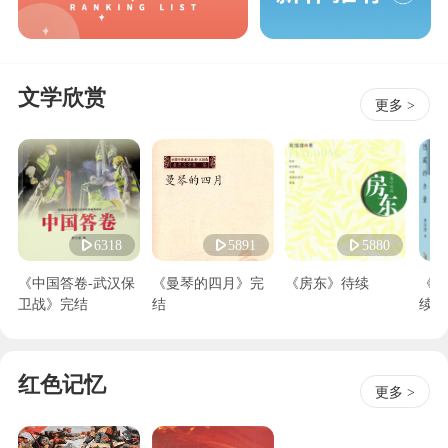
文学欣赏
更多 >
6318
5891
5880
《中国答卷-武汉保
《曼琴的四月》完
《房东》待续
《隐
卫战》完结
结
续
红色记忆
更多 >