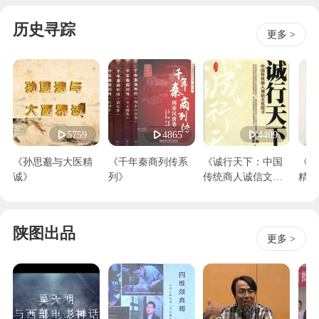
历史寻踪
更多 >
5759
4865
4409
《孙思邈与大医精
《千年秦商列传系
《诚行天下：中国
《陕
诚》
列》
传统商人诚信文化
精神
探寻》
陕图出品
更多 >