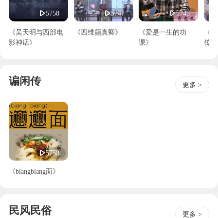
5758
5747
5745
《吴天明与西部电
《四维颜真卿》
《爱是一生的功
《在
影神话》
课》
传递
生援
谝闲传
更多 >
5758
《biangbiang面》
民风民俗
更多 >