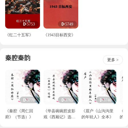
5753
5749
《红二十五军》
《1943目标西安》
秦腔秦韵
更多 >
5770
5765
5740
《秦腔《周仁回
《华县碗碗腔皮影
《眉户《山沟沟里
《眉
府》（节选）》
戏《西厢记》选
的年轻人》全本》
的玫
场》