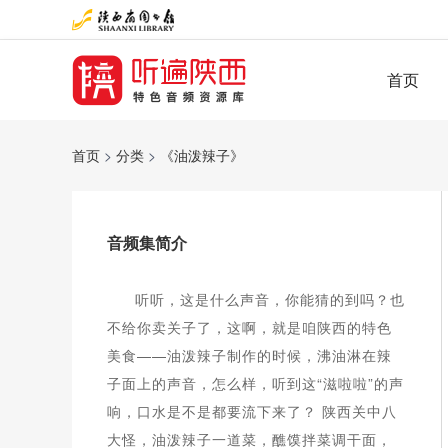
首页
首页
>
分类
>
《油泼辣子》
音频集简介
听听，这是什么声音，你能猜的到吗？也
不给你卖关子了，这啊，就是咱陕西的特色
美食——油泼辣子制作的时候，沸油淋在辣
子面上的声音，怎么样，听到这“滋啦啦”的声
响，口水是不是都要流下来了？ 陕西关中八
大怪，油泼辣子一道菜，醮馍拌菜调干面，