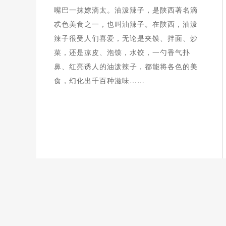
嘴巴一抹嫽滴太。油泼辣子，是陕西著名滴
忒色美食之一，也叫油辣子。在陕西，油泼
辣子很受人们喜爱，无论是夹馍、拌面、炒
菜，还是凉皮、泡馍，水饺，一勺香气扑
鼻、红亮诱人的油泼辣子，都能将各色的美
食，幻化出千百种滋味……