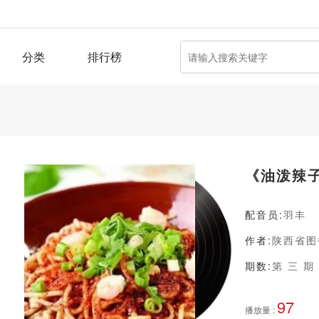
分类
排行榜
《油泼辣
配音员:
羽丰
作者:
陕西省图
期数:
第 三 期
97
播放量 :