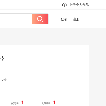
上传个人作品
登录
|
注册
子》
书馆
1
1
点赞量 :
收藏量 :